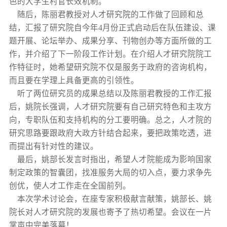
色的大学生村官长效机制。
随后，陈丽君教授对人才研究院的工作做了回顾和总
结，汇报了研究院自今年4月份正式启动后在队伍建设、课
题开展、论坛举办、成果分享、刊物创办等方面所做的工
作，并介绍了下一阶段工作计划。在介绍人才研究院院工
作特征时，她希望研究院不仅是服务于政府的咨询机构，
而且要在学理上具备更高的引领性。
听了两位研究员的成果总结以及陈丽君教授的工作汇报
后，姚院长强调，人才研究院要有自己研究特色和主攻方
向，专职队伍和支持机构的分工要明确。总之，人才院的
研究思路要跟政府大政方针结合起来，要把政策吃透，进
而提出有针对性的建议。
最后，姚部长发言时指出，希望人才院能成为影响国家
制定政策的智囊团，找准服务大局的切入点，要力求争先
创优，使人才工作走在全国前列。
本次学术讨论会，在座专家积极献言献策，姚部长、姚
院长对人才研究院的发展也寄予了热切希望。会议在一片
掌声中完美落幕！